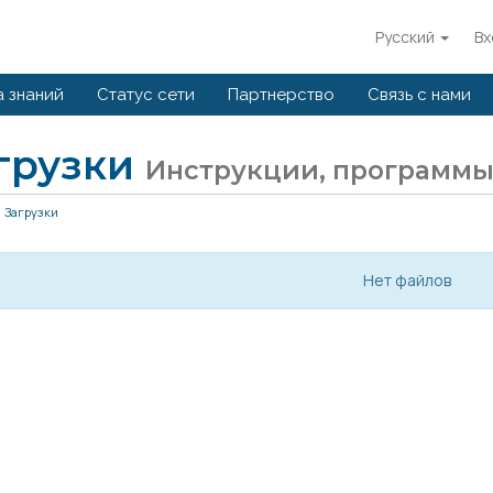
Русский
Вх
а знаний
Статус сети
Партнерство
Связь с нами
грузки
Инструкции, программы
Загрузки
Нет файлов