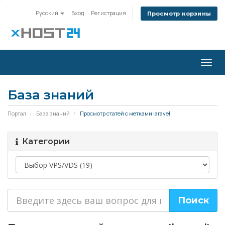
Русский
Вход
Регистрация
Просмотр корзины
Togg
navig
База знаний
Портал
База знаний
Просмотр статей с метками laravel
Категории