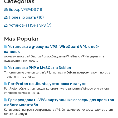
Categorías
Выбор VPS/VDS (19)
Полезно знать (16)
Установка ПО на VPS (7)
Más Popular
Установка wg-easy на VPS: WireGuard VPN с веб-
панелью
wg-easy это самый быстрый способ поднять WireGuard VPN и управлять
пользователями через...
Установка PHP и MySQL на Debian
Типовая ситуация: вы взяли VPS, поставили Debian, но проект стоит, потому
что непонятно с чего...
PortProton на Ubuntu, установка и запуск
PortProton обычно ищут люди, которым нужно запустить Windows-игру или
Windows-приложение на...
Где арендовать VPS: виртуальные серверы для проектов
любого масштаба
Когда встаёт вопрос, где арендовать VPS, большинство пользователей смотрит
только на цену и...