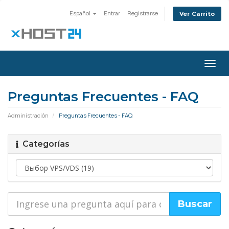
Español
Entrar
Registrarse
Ver Carrito
Alter
Nave
Preguntas Frecuentes - FAQ
Administración
Preguntas Frecuentes - FAQ
Categorías