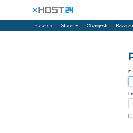
Početna
Store
Obavijesti
Baza zn
E-
Lo