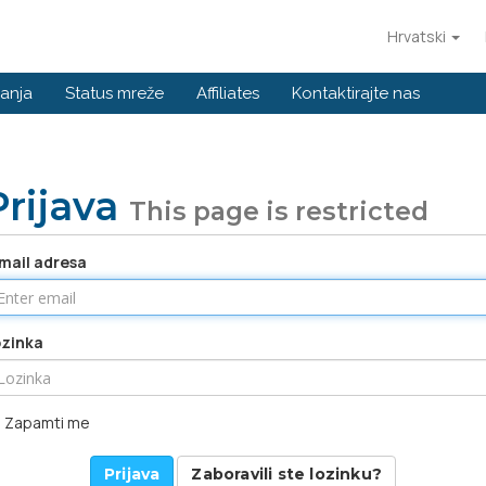
Hrvatski
anja
Status mreže
Affiliates
Kontaktirajte nas
Prijava
This page is restricted
mail adresa
zinka
Zapamti me
Zaboravili ste lozinku?