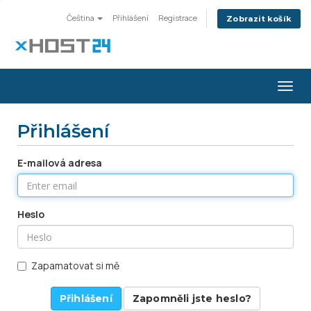
Čeština
Přihlášení
Registrace
Zobrazit košík
Togg
navig
Přihlášení
E-mailová adresa
Heslo
Zapamatovat si mě
Zapomněli jste heslo?