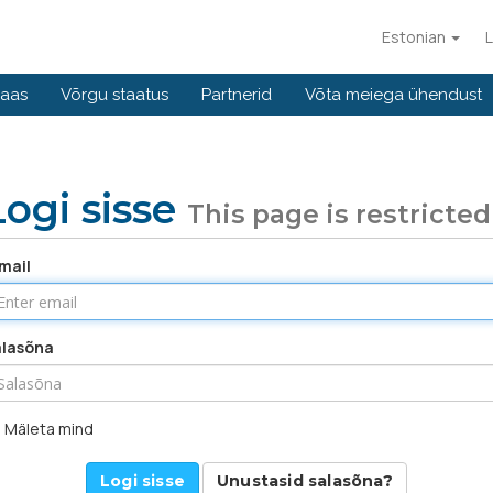
Estonian
L
baas
Võrgu staatus
Partnerid
Võta meiega ühendust
Logi sisse
This page is restricted
mail
alasõna
Mäleta mind
Unustasid salasõna?