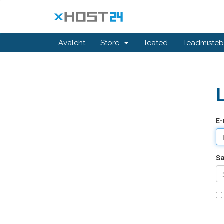
Avaleht
Store
Teated
Teadmiste
E-
S