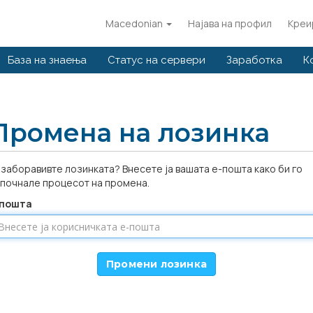
Macedonian
Најава на профил
Креи
База на знаења
Статус на сервери
Заработка
К
Промена на лозинка
 заборавивте лозинката? Внесете ја вашата е-пошта како би го
почнале процесот на промена.
-пошта
Промени лозинка