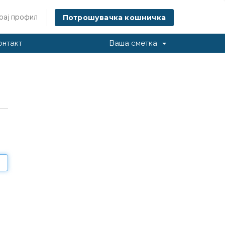
рај профил
Потрошувачка кошничка
онтакт
Ваша сметка