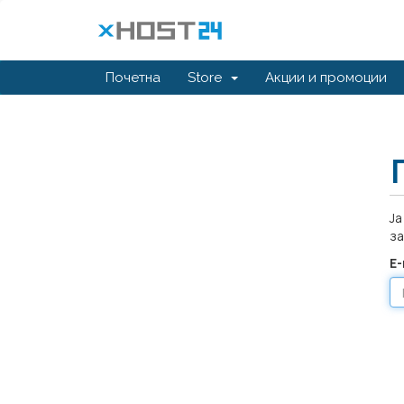
Почетна
Store
Акции и промоции
Ја
за
Е